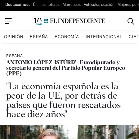
Destacamos:
Últimas noticias
Marruecos
Vehículos ocasión
Mejores pelí
OPINIÓN
ESPAÑA
ECONOMÍA
INTERNACIONAL
CIE
ESPAÑA
ANTONIO LÓPEZ-ISTÚRIZ | Eurodiputado y
secretario general del Partido Popular Europeo
(PPE)
"La economía española es la
peor de la UE, por detrás de
países que fueron rescatados
hace diez años"