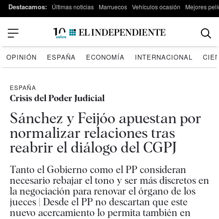
Destacamos:
Últimas noticias
Marruecos
Vehículos ocasión
Mejores pelí
OPINIÓN
ESPAÑA
ECONOMÍA
INTERNACIONAL
CIE
ESPAÑA
Crisis del Poder Judicial
Sánchez y Feijóo apuestan por
normalizar relaciones tras
reabrir el diálogo del CGPJ
Tanto el Gobierno como el PP consideran
necesario rebajar el tono y ser más discretos en
la negociación para renovar el órgano de los
jueces | Desde el PP no descartan que este
nuevo acercamiento lo permita también en