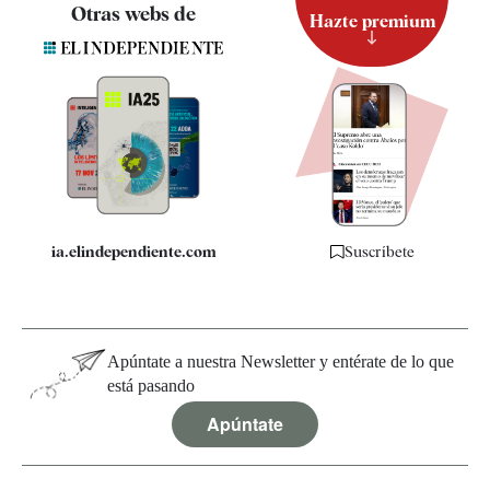
Contacto
Otras webs de
Hazte premium
Suscripción
Newsletter
Apps
Quiénes somos
Especificaciones
ia.elindependiente.com
Suscríbete
Apúntate a nuestra Newsletter y entérate de lo que
está pasando
Apúntate