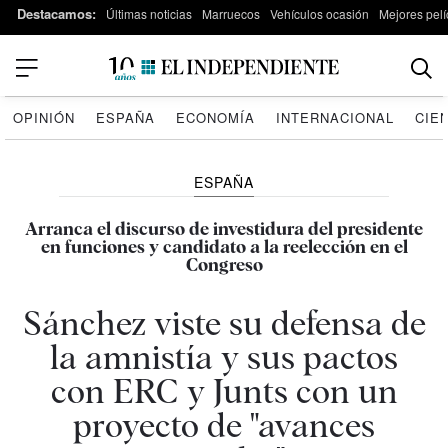
Destacamos:
Últimas noticias
Marruecos
Vehículos ocasión
Mejores pelí
OPINIÓN
ESPAÑA
ECONOMÍA
INTERNACIONAL
CIE
ESPAÑA
Arranca el discurso de investidura del presidente
en funciones y candidato a la reelección en el
Congreso
Sánchez viste su defensa de
la amnistía y sus pactos
con ERC y Junts con un
proyecto de "avances