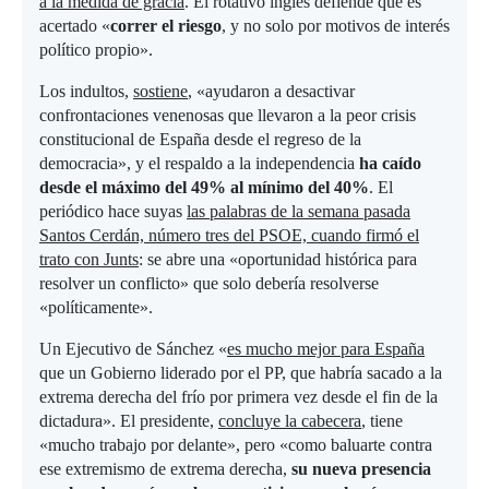
a la medida de gracia
. El rotativo inglés defiende que es
acertado «
correr el riesgo
, y no solo por motivos de interés
político propio».
Los indultos,
sostiene
, «ayudaron a desactivar
confrontaciones venenosas que llevaron a la peor crisis
constitucional de España desde el regreso de la
democracia», y el respaldo a la independencia
ha caído
desde el máximo del 49% al mínimo del 40%
. El
periódico hace suyas
las palabras de la semana pasada
Santos Cerdán, número tres del PSOE, cuando firmó el
trato con Junts
: se abre una «oportunidad histórica para
resolver un conflicto» que solo debería resolverse
«políticamente».
Un Ejecutivo de Sánchez «
es mucho mejor para España
que un Gobierno liderado por el PP, que habría sacado a la
extrema derecha del frío por primera vez desde el fin de la
dictadura». El presidente,
concluye la cabecera
, tiene
«mucho trabajo por delante», pero «como baluarte contra
ese extremismo de extrema derecha,
su nueva presencia