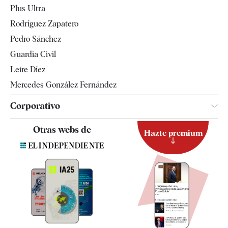
Plus Ultra
Gente
Rodríguez Zapatero
Televisión
Pedro Sánchez
Tendencias
Guardia Civil
Leire Díez
Mercedes González Fernández
Corporativo
Contacto
Otras webs de
Hazte premium
Suscripción
Newsletter
Apps
Quiénes somos
Especificaciones