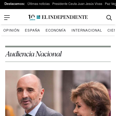
Destacamos:
Últimas noticias
Presidente Ceuta Juan Jesús Vivas
Paz Ve
OPINIÓN
ESPAÑA
ECONOMÍA
INTERNACIONAL
CIE
Audiencia Nacional