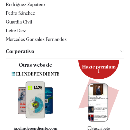
Rodríguez Zapatero
Televisión
Pedro Sánchez
Tendencias
Guardia Civil
Leire Díez
Mercedes González Fernández
Corporativo
Contacto
Otras webs de
Hazte premium
Suscripción
Newsletter
Apps
Quiénes somos
Especificaciones
ia.elindependiente.com
Suscríbete