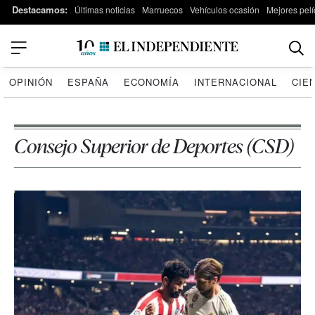
Destacamos:
Últimas noticias
Marruecos
Vehículos ocasión
Mejores pelí
OPINIÓN
ESPAÑA
ECONOMÍA
INTERNACIONAL
CIE
Consejo Superior de Deportes (CSD)