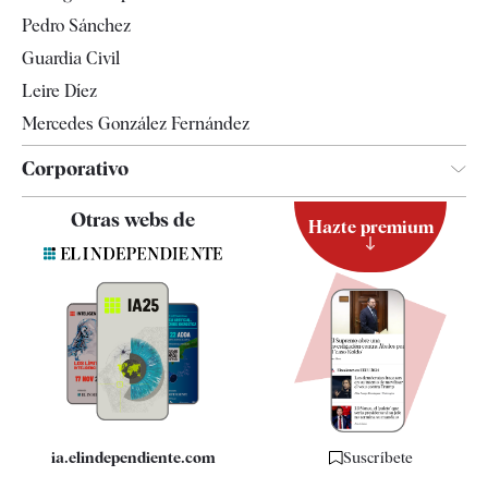
Televisión
Pedro Sánchez
Tendencias
Guardia Civil
Leire Díez
Mercedes González Fernández
Corporativo
Contacto
Otras webs de
Hazte premium
Suscripción
Newsletter
Apps
Quiénes somos
Especificaciones
ia.elindependiente.com
Suscríbete