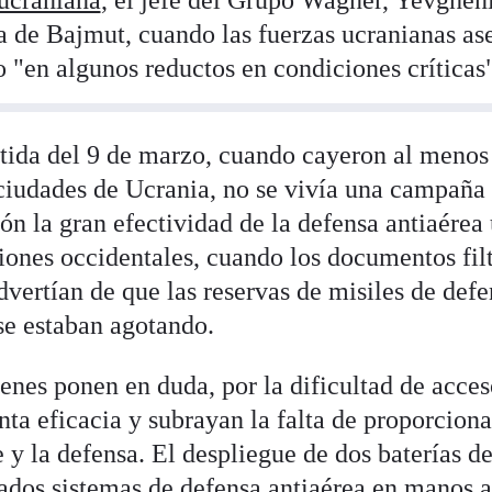
ucraniana
, el jefe del Grupo Wagner, Yevgheni
a de Bajmut, cuando las fuerzas ucranianas as
 "en algunos reductos en condiciones críticas"
ida del 9 de marzo, cuando cayeron al menos 
 ciudades de Ucrania, no se vivía una campaña 
ón la gran efectividad de la defensa antiaérea
ones occidentales, cuando los documentos filt
vertían de que las reservas de misiles de defe
se estaban agotando.
enes ponen en duda, por la dificultad de acces
nta eficacia y subrayan la falta de proporciona
e y la defensa. El despliegue de dos baterías d
cados sistemas de defensa antiaérea
en manos al