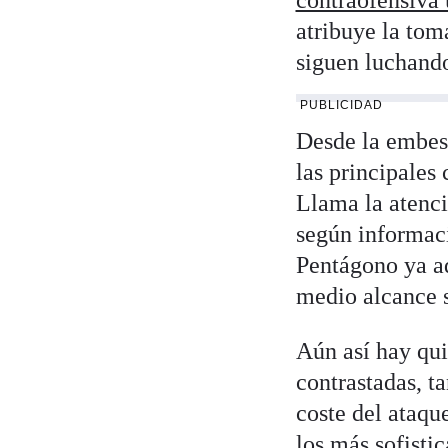
contraofensiva 
atribuye la tom
siguen luchando
PUBLICIDAD
Desde la embest
las principales
Llama la atenci
según informaci
Pentágono ya ad
medio alcance 
Aún así hay qui
contrastadas, ta
coste del ataqu
los más sofisti