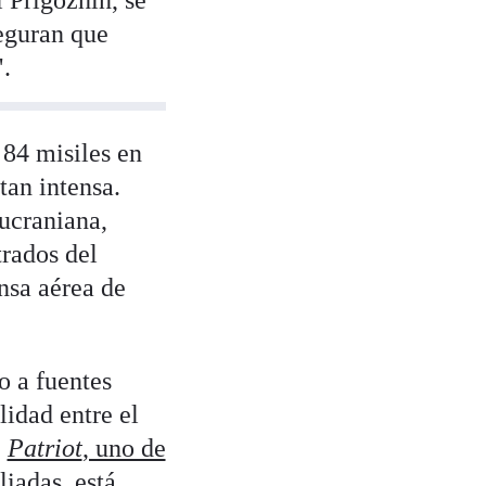
 Prigozhin, se
eguran que
.
84 misiles en
tan intensa.
 ucraniana,
rados del
nsa aérea de
o a fuentes
lidad entre el
e
Patriot
, uno de
iadas, está