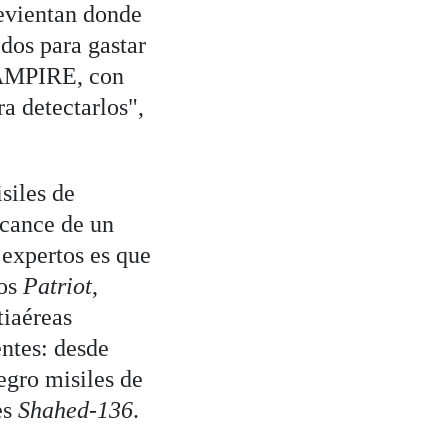
revientan donde
dos para gastar
VAMPIRE, con
ra detectarlos",
.
siles de
lcance de un
 expertos es que
los
Patriot
,
tiaéreas
entes: desde
egro misiles de
es
Shahed-136
.