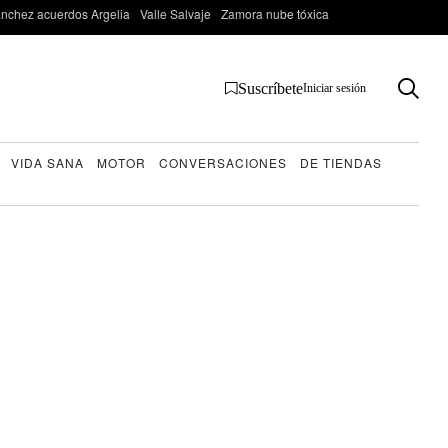
nchez acuerdos Argelia
Valle Salvaje
Zamora nube tóxica
Suscríbete
Iniciar sesión
VIDA SANA
MOTOR
CONVERSACIONES
DE TIENDAS