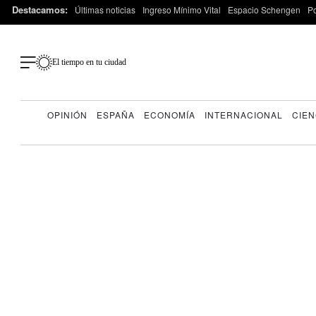
Destacamos:
Últimas noticias
Ingreso Mínimo Vital
Espacio Schengen
P
El tiempo en tu ciudad
OPINIÓN
ESPAÑA
ECONOMÍA
INTERNACIONAL
CIEN