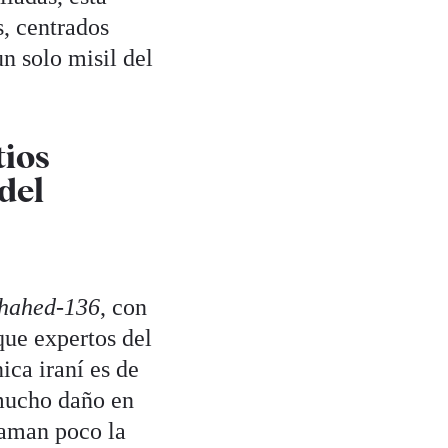
, centrados
n solo misil del
tios
del
hahed-136
, con
que expertos del
ica iraní es de
ucho daño en
laman poco la