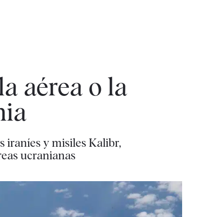
la aérea o la
nia
iraníes y misiles Kalibr,
reas ucranianas