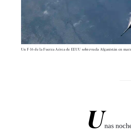
Un F-16 de la Fuerza Aérea de EEUU sobrevuela Afganistán en marz
U
nas noche