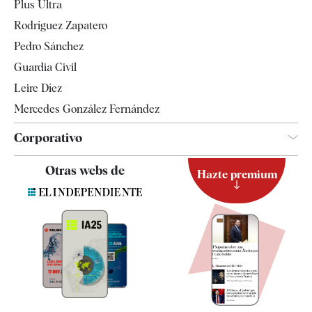
Plus Ultra
Gente
Rodríguez Zapatero
Televisión
Pedro Sánchez
Tendencias
Guardia Civil
Leire Díez
Mercedes González Fernández
Corporativo
Contacto
Otras webs de
Hazte premium
Suscripción
Newsletter
Apps
Quiénes somos
Especificaciones