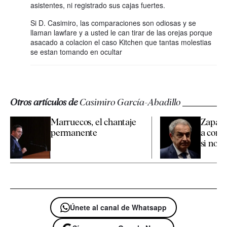
asistentes, ni registrado sus cajas fuertes.
Si D. Casimiro, las comparaciones son odiosas y se
llaman lawfare y a usted le can tirar de las orejas porque
asacado a colacion el caso Kitchen que tantas molestias
se estan tomando en ocultar
Otros artículos de
Casimiro García-Abadillo
Marruecos, el chantaje
Zapate
permanente
a confi
si nos
Únete al canal de Whatsapp