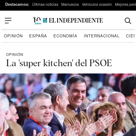
Destacamos:
Últimas noticias
Marruecos
Vehículos ocasión
Mejores pelí
OPINIÓN
ESPAÑA
ECONOMÍA
INTERNACIONAL
CIE
OPINIÓN
La 'super kitchen' del PSOE