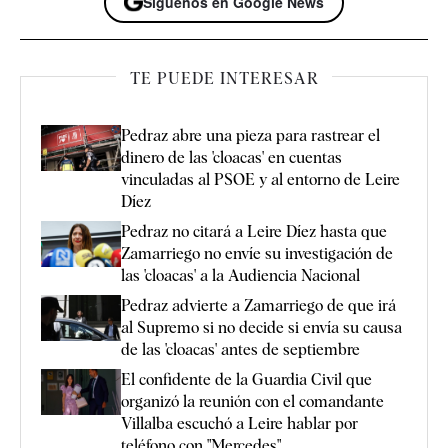
Síguenos en Google News
TE PUEDE INTERESAR
Pedraz abre una pieza para rastrear el
dinero de las 'cloacas' en cuentas
vinculadas al PSOE y al entorno de Leire
Díez
Pedraz no citará a Leire Díez hasta que
Zamarriego no envíe su investigación de
las 'cloacas' a la Audiencia Nacional
Pedraz advierte a Zamarriego de que irá
al Supremo si no decide si envía su causa
de las 'cloacas' antes de septiembre
El confidente de la Guardia Civil que
organizó la reunión con el comandante
Villalba escuchó a Leire hablar por
teléfono con "Mercedes"