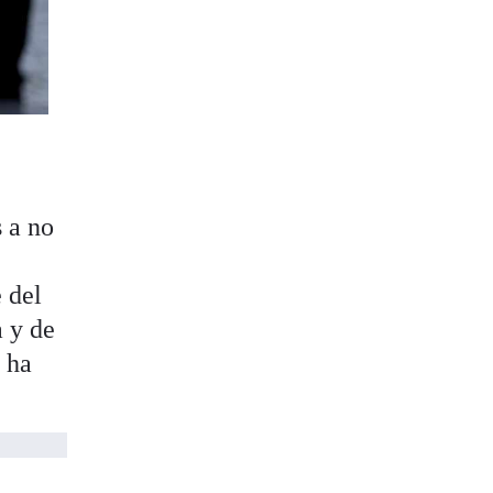
 a no
 del
a y de
 ha