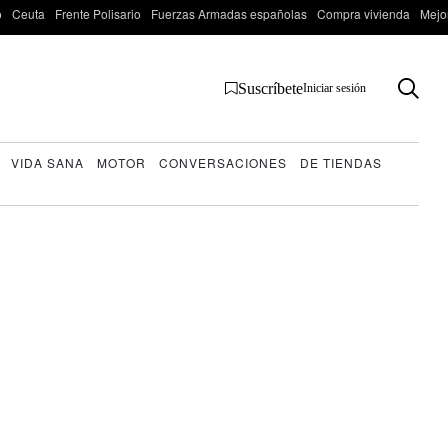
o
Ceuta
Frente Polisario
Fuerzas Armadas españolas
Compra vivienda
Mejo
Suscríbete
Iniciar sesión
VIDA SANA
MOTOR
CONVERSACIONES
DE TIENDAS