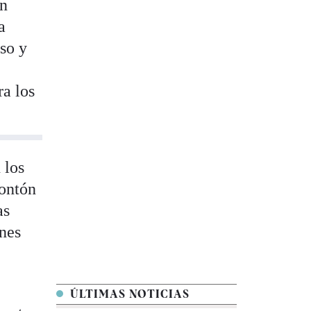
en
a
so y
ra los
 los
Montón
as
ones
ÚLTIMAS NOTICIAS