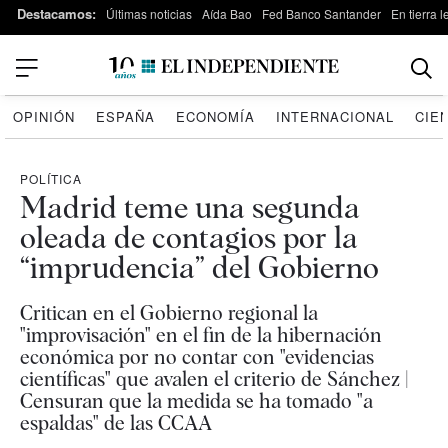
Destacamos:
Últimas noticias
Aída Bao
Fed Banco Santander
En tierra 
OPINIÓN
ESPAÑA
ECONOMÍA
INTERNACIONAL
CIE
POLÍTICA
Madrid teme una segunda
oleada de contagios por la
“imprudencia” del Gobierno
Critican en el Gobierno regional la
"improvisación" en el fin de la hibernación
económica por no contar con "evidencias
científicas" que avalen el criterio de Sánchez |
Censuran que la medida se ha tomado "a
espaldas" de las CCAA