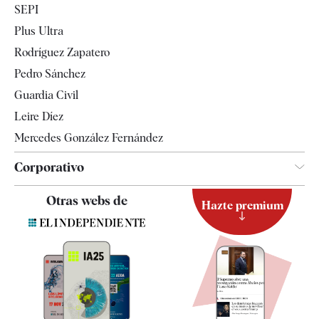
SEPI
Internacional
Plus Ultra
Gente
Rodríguez Zapatero
Televisión
Pedro Sánchez
Tendencias
Guardia Civil
Leire Díez
Mercedes González Fernández
Corporativo
Contacto
Otras webs de
Hazte premium
Suscripción
Newsletter
Apps
Quiénes somos
Especificaciones