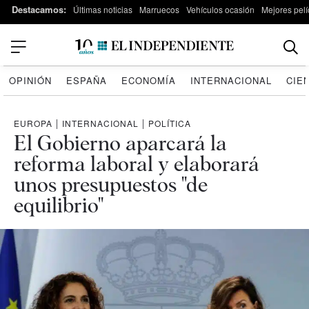
Destacamos:
Últimas noticias
Marruecos
Vehículos ocasión
Mejores pelí
OPINIÓN
ESPAÑA
ECONOMÍA
INTERNACIONAL
CIE
EUROPA
|
INTERNACIONAL
|
POLÍTICA
El Gobierno aparcará la
reforma laboral y elaborará
unos presupuestos "de
equilibrio"