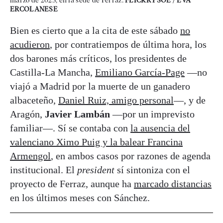
marzo de 2023, en la sede de Ferraz.
FLICKR PSOE / EVA
ERCOLANESE
Bien es cierto que a la cita de este sábado
no
acudieron
, por contratiempos de última hora, los
dos barones más críticos, los presidentes de
Castilla-La Mancha,
Emiliano García-Page
—no
viajó a Madrid por la muerte de un ganadero
albaceteño,
Daniel Ruiz, amigo personal
—, y de
Aragón,
Javier Lambán
—por un imprevisto
familiar—. Sí se contaba con
la ausencia del
valenciano Ximo Puig y la balear Francina
Armengol
, en ambos casos por razones de agenda
institucional. El
president
sí sintoniza con el
proyecto de Ferraz, aunque ha
marcado distancias
en los últimos meses con Sánchez.