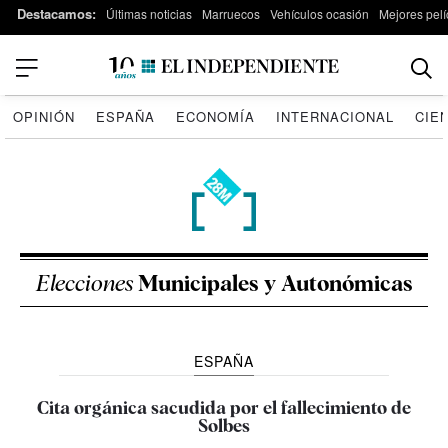
Destacamos:
Últimas noticias
Marruecos
Vehículos ocasión
Mejores pelí
OPINIÓN
ESPAÑA
ECONOMÍA
INTERNACIONAL
CIE
Elecciones
Municipales y Autonómicas
ESPAÑA
Cita orgánica sacudida por el fallecimiento de
Solbes