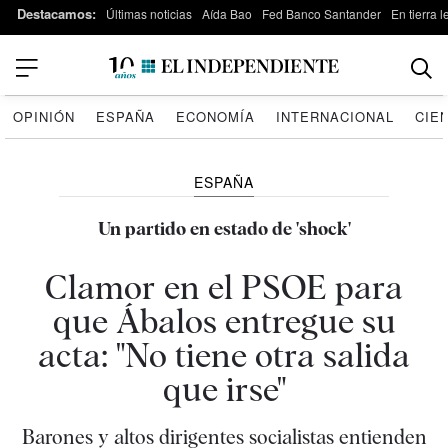
Destacamos:
Últimas noticias
Aída Bao
Fed Banco Santander
En tierra 
OPINIÓN
ESPAÑA
ECONOMÍA
INTERNACIONAL
CIE
ESPAÑA
Un partido en estado de 'shock'
Clamor en el PSOE para
que Ábalos entregue su
acta: "No tiene otra salida
que irse"
Barones y altos dirigentes socialistas entienden