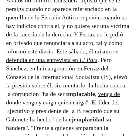
Ábalos no dimitió
. Considera injusto que se le
persiga cuando no aparece referenciado en la
querella de la Fiscalía Anticorrupción
, cuando no
hay indicios contra él, y no quiere ser una víctima
de la cacería de la derecha. Y Ferraz no le pidió
en privado que renunciara a su acto, tal y como
informó
este diario. Este sábado, él mismo
se
defendía en una entrevista en
El País
. Pero
Sánchez, en la inauguración en Ferraz del
Consejo de la Internacional Socialista (IS), elevó
la presión sobre él, sin mentarlo: la lucha contra
la corrupción "ha de ser
implacable
,
venga de
donde venga y caiga quien caiga
". El líder del
Ejecutivo y presidente de la IS recordó que su
Gabinete ha hecho "de la
ejemplaridad
su
bandera". "Frente a quienes amparaban la