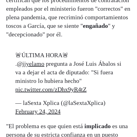
certifican que los procedimientos de contratación
empleados por el ministerio fueron "correctos" en
plena pandemia, que recriminó comportamientos
toscos a García, que se siente "
engañado
" y
"decepcionado" por él.
🚨ÚLTIMA HORA🚨
.
@jjyelamo
pregunta a José Luis Ábalos si
va a dejar el acta de diputado: "Si fuera
ministro lo hubiera hecho"
pic.twitter.com/zDhx9yR4tZ
— laSexta Xplica (@laSextaXplica)
February 24, 2024
"El problema es que quien está
implicado
es una
persona de su estricta confianza en un puesto