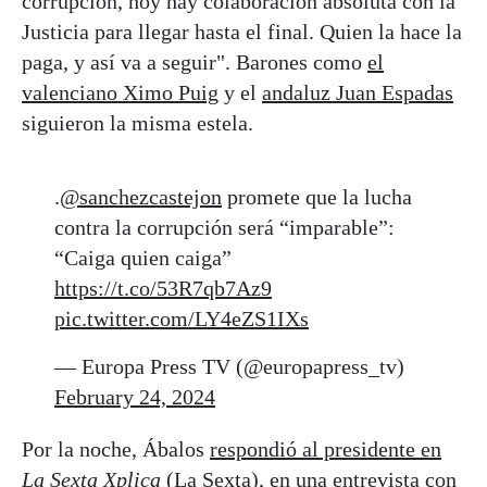
corrupción, hoy hay colaboración absoluta con la
Justicia para llegar hasta el final. Quien la hace la
paga, y así va a seguir". Barones como
el
valenciano Ximo Puig
y el
andaluz Juan Espadas
siguieron la misma estela.
.
@sanchezcastejon
promete que la lucha
contra la corrupción será “imparable”:
“Caiga quien caiga”
https://t.co/53R7qb7Az9
pic.twitter.com/LY4eZS1IXs
— Europa Press TV (@europapress_tv)
February 24, 2024
Por la noche, Ábalos
respondió al presidente en
La Sexta Xplica
(La Sexta), en una
entrevista
con