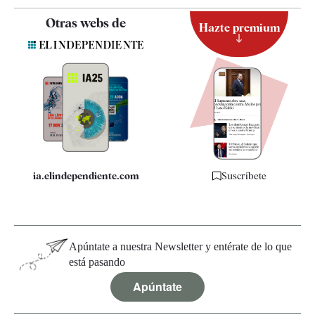
Contacto
Otras webs de
Hazte premium
Suscripción
Newsletter
Apps
Quiénes somos
Especificaciones
ia.elindependiente.com
Suscríbete
Apúntate a nuestra Newsletter y entérate de lo que
está pasando
Apúntate