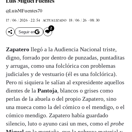
Luis Miguel Fuentes
@LuisMFuentes70
17 / 06 / 2026 - 22: 54
18 / 06 / 26 - 08: 30
ACTUALIZADO
2
Seguir en
Zapatero
llegó a la Audiencia Nacional triste,
digno, forrado por dentro de punzadas, puntaditas
y arrugas, como una folclórica con problemas
judiciales y de vestuario (él es una folclórica).
Pero ni siquiera le salían al expresidente aquellos
dientes de la
Pantoja
, blancos o grises como
perlas de la abuela o del propio Zapatero, sino
una mueca como la del cómico o el mendigo, o el
cómico mendigo. Zapatero había guardado
silencio, luto o ayuno casi un mes, como el
probe
Miguel
en la montaña, que la pobreza material y