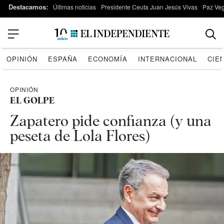
Destacamos:
Últimas noticias
Presidente Ceuta Juan Jesús Vivas
Paz Ve
OPINIÓN
ESPAÑA
ECONOMÍA
INTERNACIONAL
CIE
OPINIÓN
EL GOLPE
Zapatero pide confianza (y una
peseta de Lola Flores)