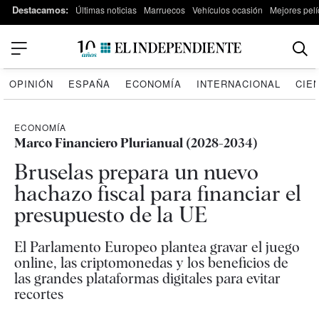
Destacamos:
Últimas noticias
Marruecos
Vehículos ocasión
Mejores pelí
OPINIÓN
ESPAÑA
ECONOMÍA
INTERNACIONAL
CIE
ECONOMÍA
Marco Financiero Plurianual (2028-2034)
Bruselas prepara un nuevo
hachazo fiscal para financiar el
presupuesto de la UE
El Parlamento Europeo plantea gravar el juego
online, las criptomonedas y los beneficios de
las grandes plataformas digitales para evitar
recortes