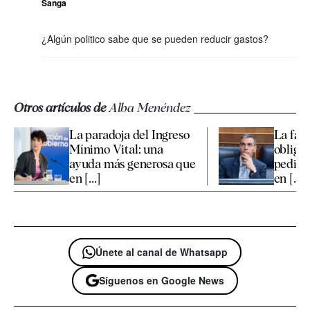
Sanga
¿Algún politico sabe que se pueden reducir gastos?
Otros artículos de
Alba Menéndez
La paradoja del Ingreso
La fal
Mínimo Vital: una
obliga
ayuda más generosa que
pedir 
en [...]
en [...]
Únete al canal de Whatsapp
Síguenos en Google News