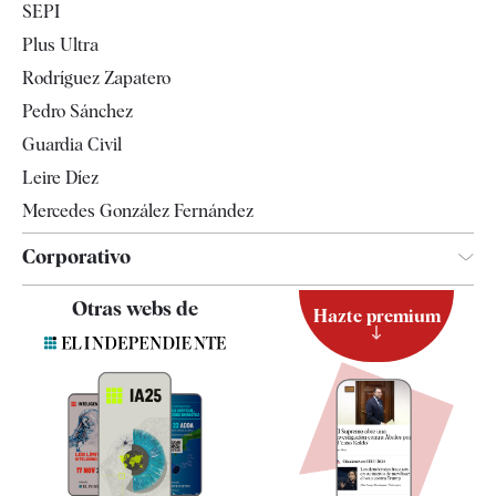
SEPI
Internacional
Plus Ultra
Gente
Rodríguez Zapatero
Televisión
Pedro Sánchez
Tendencias
Guardia Civil
Leire Díez
Mercedes González Fernández
Corporativo
Contacto
Otras webs de
Hazte premium
Suscripción
Newsletter
Apps
Quiénes somos
Especificaciones