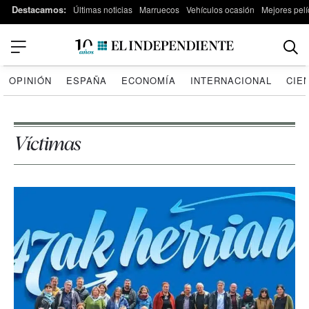
Destacamos:
Últimas noticias
Marruecos
Vehículos ocasión
Mejores pelí
OPINIÓN
ESPAÑA
ECONOMÍA
INTERNACIONAL
CIE
Víctimas