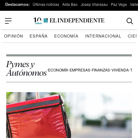
Destacamos:
Últimas noticias
Aída Bao
Josep Vilarasau
Paz Vega
Vall
OPINIÓN
ESPAÑA
ECONOMÍA
INTERNACIONAL
CIE
Pymes y
ECONOMÍA
EMPRESAS
FINANZAS
VIVIENDA
TRA
Autónomos