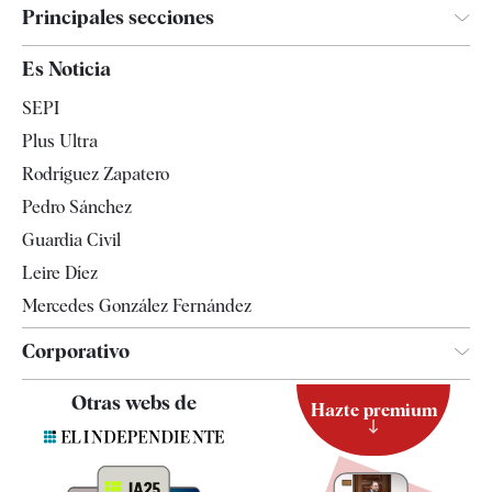
Principales secciones
España
Es Noticia
Economía
SEPI
Internacional
Plus Ultra
Gente
Rodríguez Zapatero
Televisión
Pedro Sánchez
Tendencias
Guardia Civil
Leire Díez
Mercedes González Fernández
Corporativo
Contacto
Otras webs de
Hazte premium
Suscripción
Newsletter
Apps