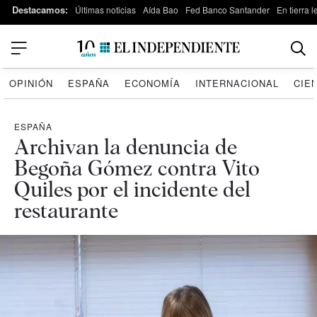
Destacamos:
Últimas noticias
Aída Bao
Fed Banco Santander
En tierra 
OPINIÓN
ESPAÑA
ECONOMÍA
INTERNACIONAL
CIE
ESPAÑA
Archivan la denuncia de
Begoña Gómez contra Vito
Quiles por el incidente del
restaurante