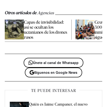
Otros artículos de
Agencias
Capas de invisibilidad:
Ceuta 
así se ocultan los
3.000 
ucranianos de los drones
inmigr
rusos
siguen 
Únete al canal de Whatsapp
Síguenos en Google News
TE PUEDE INTERESAR
Quién es Jaime Campaner, el nuevo