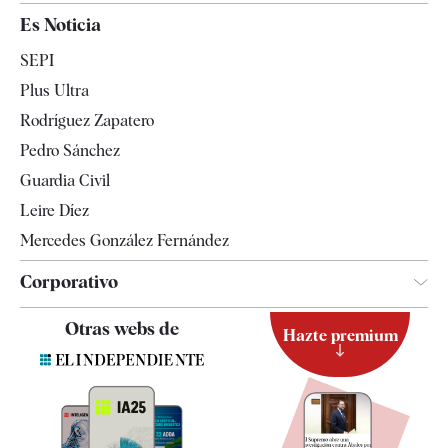
España
Es Noticia
Economía
SEPI
Internacional
Plus Ultra
Gente
Rodríguez Zapatero
Televisión
Pedro Sánchez
Tendencias
Guardia Civil
Leire Díez
Mercedes González Fernández
Corporativo
Contacto
Otras webs de
Hazte premium
Suscripción
Newsletter
Apps
Quiénes somos