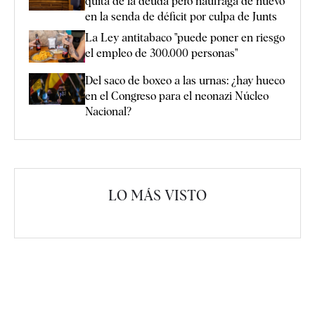
quita de la deuda pero naufraga de nuevo
en la senda de déficit por culpa de Junts
La Ley antitabaco "puede poner en riesgo
el empleo de 300.000 personas"
Del saco de boxeo a las urnas: ¿hay hueco
en el Congreso para el neonazi Núcleo
Nacional?
LO MÁS VISTO