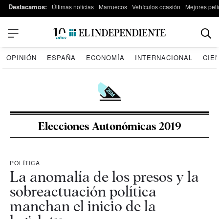
Destacamos:
Últimas noticias
Marruecos
Vehículos ocasión
Mejores pelí
OPINIÓN
ESPAÑA
ECONOMÍA
INTERNACIONAL
CIE
Elecciones Autonómicas 2019
POLÍTICA
La anomalía de los presos y la
sobreactuación política
manchan el inicio de la