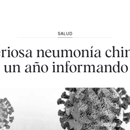
SALUD
eriosa neumonía chin
: un año informando