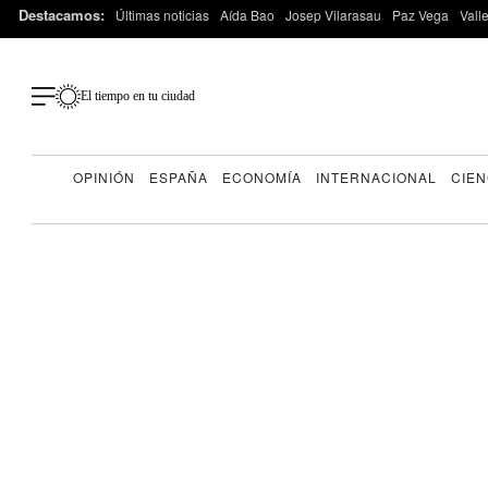
Destacamos:
Últimas noticias
Aída Bao
Josep Vilarasau
Paz Vega
Vall
El tiempo en tu ciudad
OPINIÓN
ESPAÑA
ECONOMÍA
INTERNACIONAL
CIEN