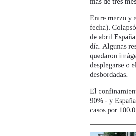
más de tres mes
Entre marzo y a
fecha). Colapsó
de abril España
día. Algunas re
quedaron imág
desplegarse o e
desbordadas.
El confinamient
90% - y España 
casos por 100.0