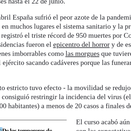
es hasta el 22 de junio.
bril España sufrió el peor azote de la pandemi
 en muchos lugares el sistema sanitario y la 
 registró el triste récord de 950 muertes por C
sidencias fueron el
epicentro del horror
y de es
enes imborrables como
las morgues
que tuvier
l ejército sacando cadáveres porque las funera
o estricto tuvo efecto - la movilidad se reduj
consiguió restringir la incidencia del virus (
00 habitantes) a menos de 20 casos a finales d
El curso acabó aún 
De los temporeros de