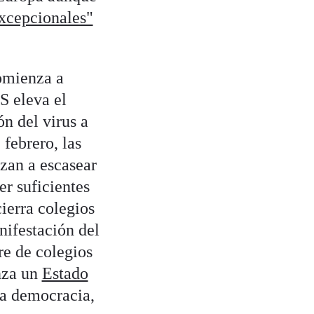
xcepcionales"
comienza a
S eleva el
ón del virus a
 febrero, las
zan a escasear
er suficientes
cierra colegios
nifestación del
re de colegios
nza un
Estado
la democracia,