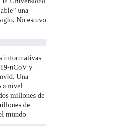
e la Universidad
able" una
siglo. No estuvo
s informativas
2019-nCoV y
ovid. Una
 a nivel
 dos millones de
illones de
 el mundo.