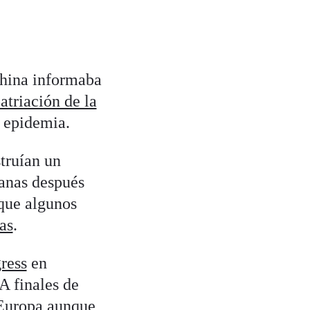
China informaba
atriación de la
a epidemia.
truían un
manas después
que algunos
as
.
ress
en
A finales de
r Europa aunque