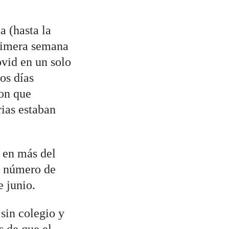
a (hasta la
primera semana
ovid en un solo
os días
on que
rias estaban
o en más del
el número de
e junio.
sin colegio y