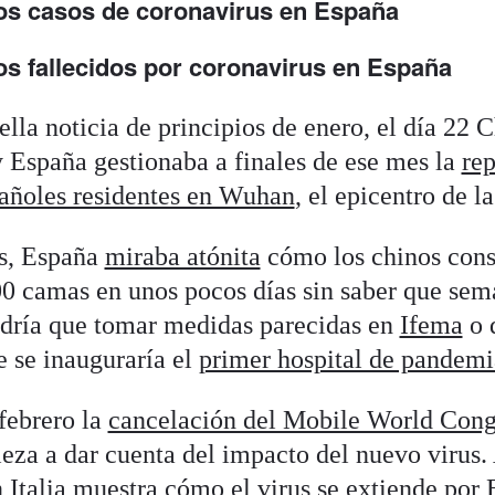
los casos de coronavirus en España
os fallecidos por coronavirus en España
lla noticia de principios de enero, el día 22 
 España gestionaba a finales de ese mes la
rep
pañoles residentes en Wuhan
, el epicentro de l
as, España
miraba atónita
cómo los chinos cons
00 camas en unos pocos días sin saber que se
ndría que tomar medidas parecidas en
Ifema
o 
 se inauguraría el
primer hospital de pandemi
febrero la
cancelación del Mobile World Cong
za a dar cuenta del impacto del nuevo virus. 
en Italia muestra cómo el virus se extiende po