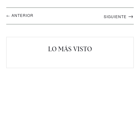
Navegación
→
← ANTERIOR
SIGUIENTE
artículos
LO MÁS VISTO