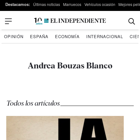
Destacamos:
Últimas noticias
Marruecos
Vehículos ocasión
Mejores pelí
OPINIÓN
ESPAÑA
ECONOMÍA
INTERNACIONAL
CIE
Andrea Bouzas Blanco
Todos los artículos