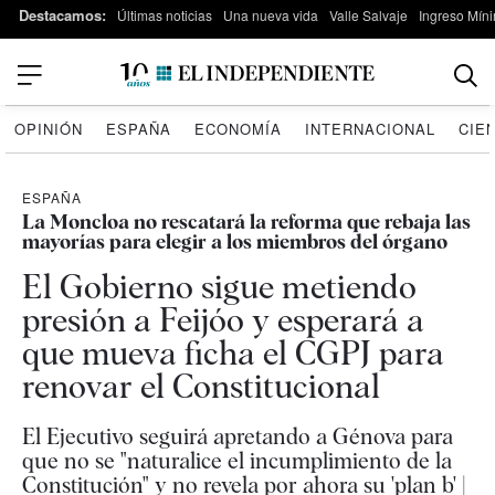
Destacamos:
Últimas noticias
Una nueva vida
Valle Salvaje
Ingreso Míni
OPINIÓN
ESPAÑA
ECONOMÍA
INTERNACIONAL
CIE
ESPAÑA
La Moncloa no rescatará la reforma que rebaja las
mayorías para elegir a los miembros del órgano
El Gobierno sigue metiendo
presión a Feijóo y esperará a
que mueva ficha el CGPJ para
renovar el Constitucional
El Ejecutivo seguirá apretando a Génova para
que no se "naturalice el incumplimiento de la
Constitución" y no revela por ahora su 'plan b' |