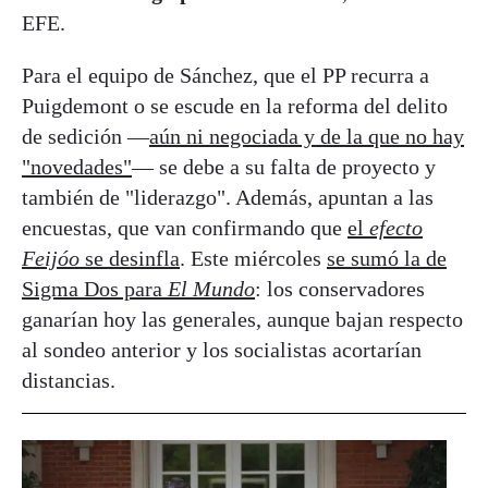
EFE.
Para el equipo de Sánchez, que el PP recurra a
Puigdemont o se escude en la reforma del delito
de sedición —
aún ni negociada y de la que no hay
"novedades"
— se debe a su falta de proyecto y
también de "liderazgo". Además, apuntan a las
encuestas, que van confirmando que
el
efecto
Feijóo
se desinfla
. Este miércoles
se sumó la de
Sigma Dos para
El Mundo
: los conservadores
ganarían hoy las generales, aunque bajan respecto
al sondeo anterior y los socialistas acortarían
distancias.