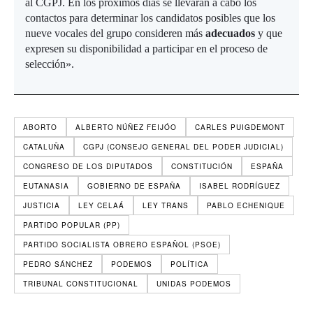
al CGPJ. En los próximos días se llevarán a cabo los
contactos para determinar los candidatos posibles que los
nueve vocales del grupo consideren más
adecuados
y que
expresen su disponibilidad a participar en el proceso de
selección».
ABORTO
ALBERTO NÚÑEZ FEIJÓO
CARLES PUIGDEMONT
CATALUÑA
CGPJ (CONSEJO GENERAL DEL PODER JUDICIAL)
CONGRESO DE LOS DIPUTADOS
CONSTITUCIÓN
ESPAÑA
EUTANASIA
GOBIERNO DE ESPAÑA
ISABEL RODRÍGUEZ
JUSTICIA
LEY CELAÁ
LEY TRANS
PABLO ECHENIQUE
PARTIDO POPULAR (PP)
PARTIDO SOCIALISTA OBRERO ESPAÑOL (PSOE)
PEDRO SÁNCHEZ
PODEMOS
POLÍTICA
TRIBUNAL CONSTITUCIONAL
UNIDAS PODEMOS