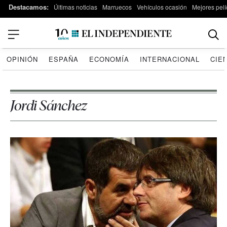
Destacamos:
Últimas noticias
Marruecos
Vehículos ocasión
Mejores pelí
OPINIÓN
ESPAÑA
ECONOMÍA
INTERNACIONAL
CIE
Jordi Sánchez