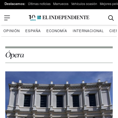
Destacamos:
Últimas noticias
Marruecos
Vehículos ocasión
Mejores pelí
OPINIÓN
ESPAÑA
ECONOMÍA
INTERNACIONAL
CIE
Ópera