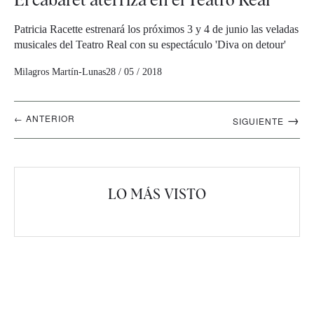
Patricia Racette estrenará los próximos 3 y 4 de junio las veladas
musicales del Teatro Real con su espectáculo 'Diva on detour'
Milagros Martín-Lunas
28 / 05 / 2018
Navegación
→
← ANTERIOR
SIGUIENTE
artículos
LO MÁS VISTO