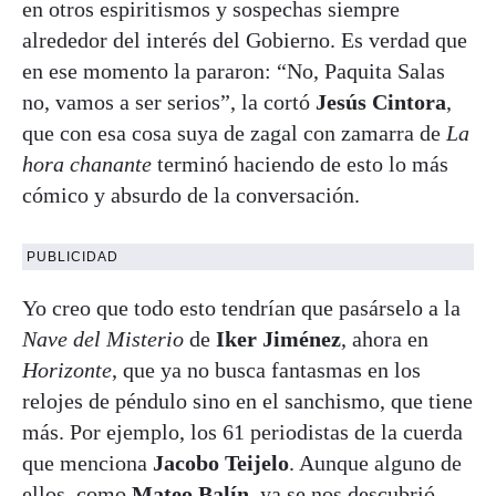
en otros espiritismos y sospechas siempre
alrededor del interés del Gobierno. Es verdad que
en ese momento la pararon: “No, Paquita Salas
no, vamos a ser serios”, la cortó
Jesús Cintora
,
que con esa cosa suya de zagal con zamarra de
La
hora chanante
terminó haciendo de esto lo más
cómico y absurdo de la conversación.
PUBLICIDAD
Yo creo que todo esto tendrían que pasárselo a la
Nave del Misterio
de
Iker Jiménez
, ahora en
Horizonte
, que ya no busca fantasmas en los
relojes de péndulo sino en el sanchismo, que tiene
más. Por ejemplo, los 61 periodistas de la cuerda
que menciona
Jacobo Teijelo
. Aunque alguno de
ellos, como
Mateo Balín
, ya se nos descubrió