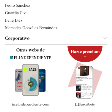
Televisión
Pedro Sánchez
Tendencias
Guardia Civil
Leire Díez
Mercedes González Fernández
Corporativo
Contacto
Otras webs de
Hazte premium
Suscripción
Newsletter
Apps
Quiénes somos
Especificaciones
ia.elindependiente.com
Suscríbete