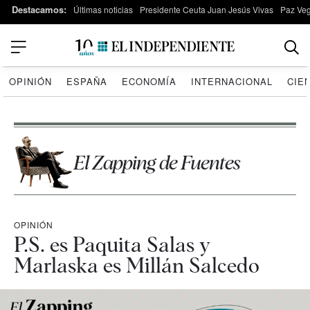
Destacamos:
Últimas noticias
Presidente Ceuta Juan Jesús Vivas
Paz Ve
OPINIÓN
ESPAÑA
ECONOMÍA
INTERNACIONAL
CIE
El Zapping de Fuentes
OPINIÓN
P.S. es Paquita Salas y
Marlaska es Millán Salcedo