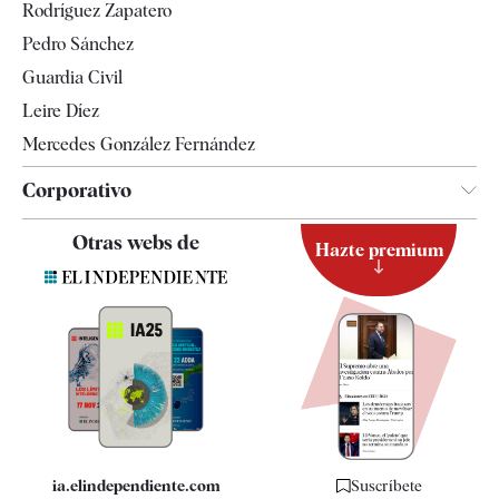
Rodríguez Zapatero
Televisión
Pedro Sánchez
Tendencias
Guardia Civil
Leire Díez
Mercedes González Fernández
Corporativo
Contacto
Otras webs de
Hazte premium
Suscripción
Newsletter
Apps
Quiénes somos
Especificaciones
ia.elindependiente.com
Suscríbete