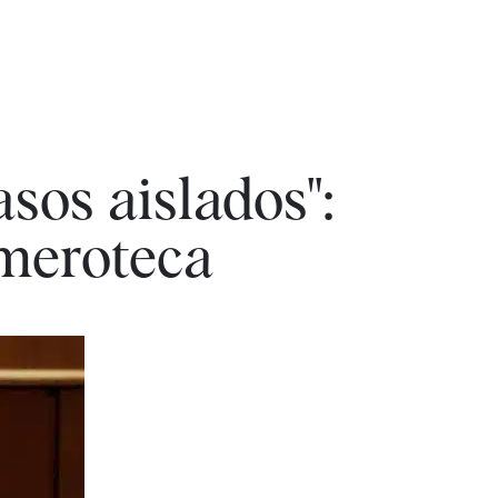
asos aislados":
emeroteca