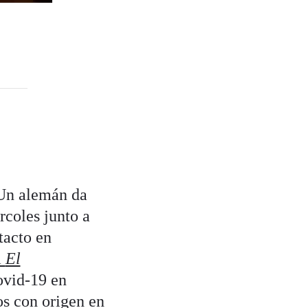
 Un alemán da
rcoles junto a
tacto en
a
El
ovid-19 en
os
con
origen en