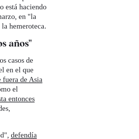
o está haciendo
marzo, en "la
a la hemeroteca.
os años"
os casos de
el en el que
e fuera de Asia
ómo el
ta entonces
des,
ad",
defendía