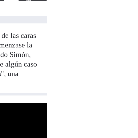
de las caras
omenzase la
ndo Simón,
e algún caso
s", una