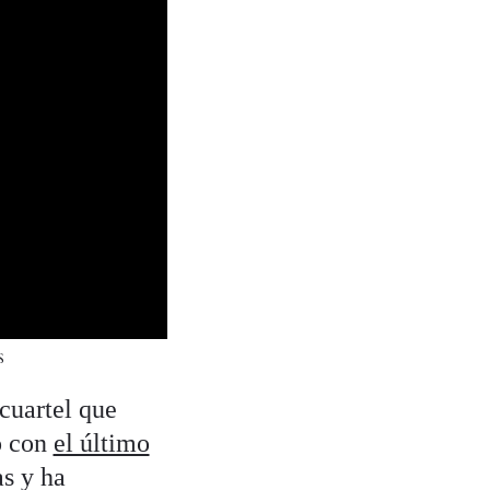
S
cuartel que
o con
el último
as y ha