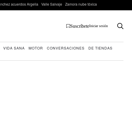
nchez acuerdos Argelia
Valle Salvaje
Zamora nube tóxica
Suscríbete
Iniciar sesión
VIDA SANA
MOTOR
CONVERSACIONES
DE TIENDAS