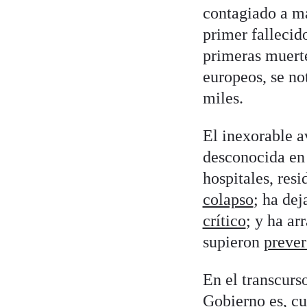
contagiado a má
primer fallecid
primeras muerte
europeos, se no
miles.
El inexorable a
desconocida en 
hospitales, resi
colapso
; ha dej
crítico
; y ha ar
supieron
prever
En el transcurs
Gobierno es, cu