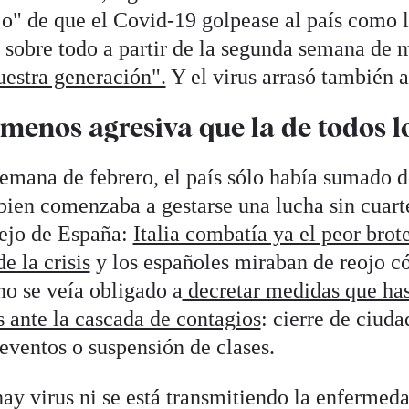
o" de que el Covid-19 golpease al país como l
, sobre todo a partir de la segunda semana de 
nuestra generación".
Y el virus arrasó también 
menos agresiva que la de todos l
semana de febrero, el país sólo había sumado d
 bien comenzaba a gestarse una lucha sin cuart
pejo de España:
Italia combatía ya el peor brot
e la crisis
y los españoles miraban de reojo c
no se veía obligado a
decretar medidas que has
s ante la cascada de contagios
: cierre de ciuda
eventos o suspensión de clases.
ay virus ni se está transmitiendo la enfermed