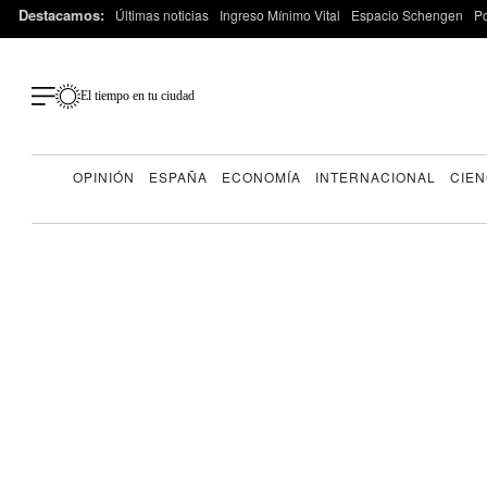
Destacamos:
Últimas noticias
Ingreso Mínimo Vital
Espacio Schengen
P
El tiempo en tu ciudad
OPINIÓN
ESPAÑA
ECONOMÍA
INTERNACIONAL
CIEN