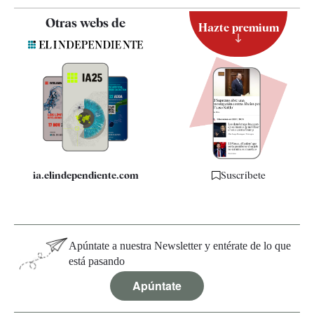
Contacto
Otras webs de
Hazte premium
Suscripción
Newsletter
Apps
Quiénes somos
Especificaciones
ia.elindependiente.com
Suscríbete
Apúntate a nuestra Newsletter y entérate de lo que
está pasando
Apúntate