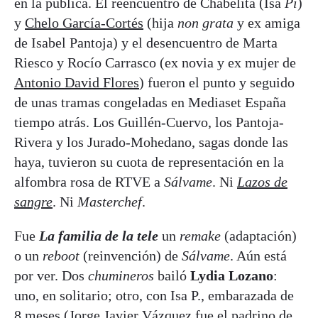
en la pública. El reencuentro de Chabelita (Isa
Pí
)
y
Chelo García-Cortés
(hija
non grata
y ex amiga
de Isabel Pantoja) y el desencuentro de Marta
Riesco y Rocío Carrasco (ex novia y ex mujer de
Antonio David Flores
) fueron el punto y seguido
de unas tramas congeladas en Mediaset España
tiempo atrás. Los Guillén-Cuervo, los Pantoja-
Rivera y los Jurado-Mohedano, sagas donde las
haya, tuvieron su cuota de representación en la
alfombra rosa de RTVE a
Sálvame
. Ni
Lazos de
sangre
. Ni
Masterchef
.
Fue
La familia de la tele
un
remake
(adaptación)
o un
reboot
(reinvención) de
Sálvame
. Aún está
por ver. Dos
chumineros
bailó
Lydia Lozano
:
uno, en solitario; otro, con Isa P., embarazada de
8 meses (Jorge Javier Vázquez fue el padrino de