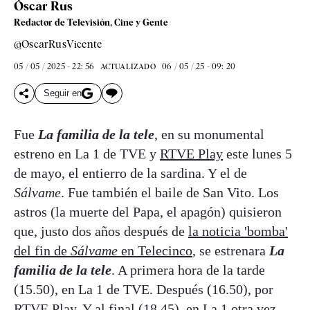
Óscar Rus
Redactor de Televisión, Cine y Gente
@OscarRusVicente
05 / 05 / 2025 - 22: 56
06 / 05 / 25 - 09: 20
ACTUALIZADO
Seguir en
Fue
La familia de la tele
, en su monumental
estreno en La 1 de TVE y
RTVE Play
este lunes 5
de mayo, el entierro de la sardina. Y el de
Sálvame
. Fue también el baile de San Vito. Los
astros (la muerte del Papa, el apagón) quisieron
que, justo dos años después de
la noticia 'bomba'
del fin de
Sálvame
en Telecinco
, se estrenara
La
familia de la tele
. A primera hora de la tarde
(15.50), en La 1 de TVE. Después (16.50), por
RTVE Play. Y al final (18.45), en La 1 otra vez.