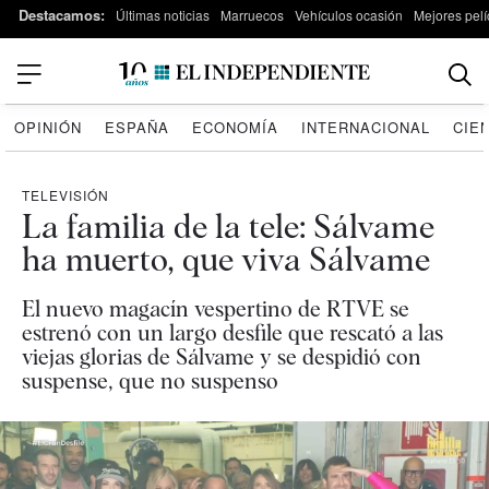
Destacamos:
Últimas noticias
Marruecos
Vehículos ocasión
Mejores pelí
OPINIÓN
ESPAÑA
ECONOMÍA
INTERNACIONAL
CIE
TELEVISIÓN
La familia de la tele: Sálvame
ha muerto, que viva Sálvame
El nuevo magacín vespertino de RTVE se
estrenó con un largo desfile que rescató a las
viejas glorias de Sálvame y se despidió con
suspense, que no suspenso