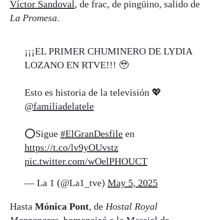
Víctor Sandoval
, de frac, de pingüino, salido de
La Promesa
.
¡¡¡EL PRIMER CHUMINERO DE LYDIA
LOZANO EN RTVE!!! 🥹
Esto es historia de la televisión 💖
@familiadelatele
⭕️Sigue
#ElGranDesfile
en
https://t.co/lv9yOUvstz
pic.twitter.com/wOelPHOUCT
— La 1 (@La1_tve)
May 5, 2025
Hasta
Mónica Pont
, de
Hostal Royal
Manzanares
, homenajeó a la Massiel de