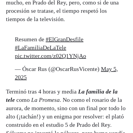
mucho, en Prado del Rey, pero, como si de una
procesión se tratase, el tiempo respetó los
tiempos de la televisión.
Resumen de
#ElGranDesfile
#LaFamiliaDeLaTele
pic.twitter.com/z02Q1YNjAo
— Óscar Rus (@OscarRusVicente)
May 5,
2025
Terminó tras 4 horas y media
La familia de la
tele
como
La Promesa
. No como el rosario de la
aurora, de momento, sino con un final por todo lo
alto (¡tachán!) y un enigma por resolver: el plató
construido en el estudio 5 de Prado del Rey.
Sálvame
no inventó la pólvora, pero humo vendía