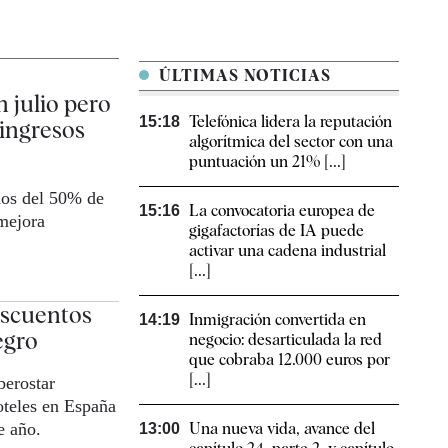
ÚLTIMAS NOTICIAS
 julio pero
Telefónica lidera la reputación
15:18
 ingresos
algorítmica del sector con una
puntuación un 21% [...]
nos del 50% de
La convocatoria europea de
15:16
mejora
gigafactorías de IA puede
activar una cadena industrial
[...]
escuentos
Inmigración convertida en
14:19
egro
negocio: desarticulada la red
que cobraba 12.000 euros por
[...]
berostar
oteles en España
e año.
Una nueva vida, avance del
13:00