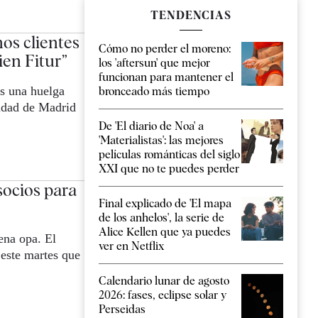
TENDENCIAS
os clientes
Cómo no perder el moreno:
ien Fitur”
los 'aftersun' que mejor
funcionan para mantener el
es una huelga
bronceado más tiempo
idad de Madrid
De 'El diario de Noa' a
'Materialistas': las mejores
películas románticas del siglo
XXI que no te puedes perder
ocios para
Final explicado de 'El mapa
de los anhelos', la serie de
Alice Kellen que ya puedes
ena opa. El
ver en Netflix
este martes que
Calendario lunar de agosto
2026: fases, eclipse solar y
Perseidas