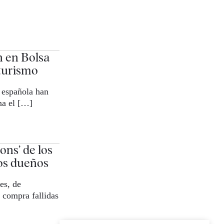
n en Bolsa
 turismo
a española han
na el […]
ons’ de los
vos dueños
es, de
 compra fallidas