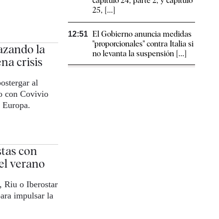
capítulo 24, parte 2, y capítulo
25, [...]
El Gobierno anuncia medidas
12:51
"proporcionales" contra Italia si
azando la
no levanta la suspensión [...]
na crisis
ostergar al
o con Covivio
r Europa.
stas con
el verano
 Riu o Iberostar
ara impulsar la