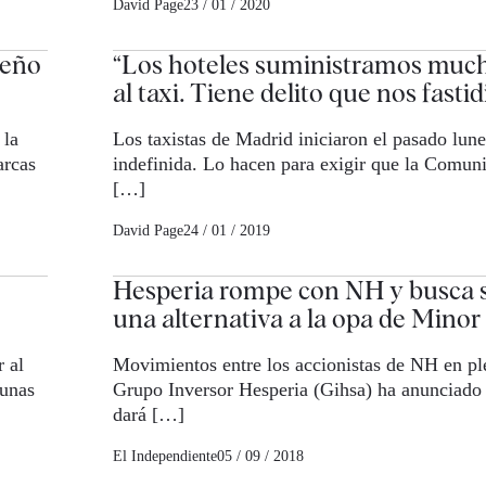
David Page
23 / 01 / 2020
ueño
“Los hoteles suministramos much
al taxi. Tiene delito que nos fastid
 la
Los taxistas de Madrid iniciaron el pasado lun
arcas
indefinida. Lo hacen para exigir que la Comun
[…]
David Page
24 / 01 / 2019
Hesperia rompe con NH y busca s
una alternativa a la opa de Minor
r al
Movimientos entre los accionistas de NH en pl
 unas
Grupo Inversor Hesperia (Gihsa) ha anunciado 
dará […]
El Independiente
05 / 09 / 2018