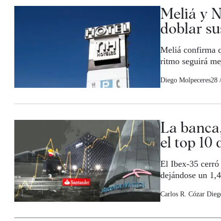
Meliá y N
doblar su
Meliá confirma q
ritmo seguirá me
Diego Molpeceres
28 
La banca,
el top 10
El Ibex-35 cerró
dejándose un 1,
Carlos R. Cózar
Dieg