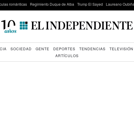
culas románticas
Regimiento Duque de Alba
Trump El Sayed
Laureano Oubiña
CIA
SOCIEDAD
GENTE
DEPORTES
TENDENCIAS
TELEVISIÓN
ARTÍCULOS