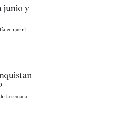
 junio y
ía en que el
onquistan
o
ado la semana