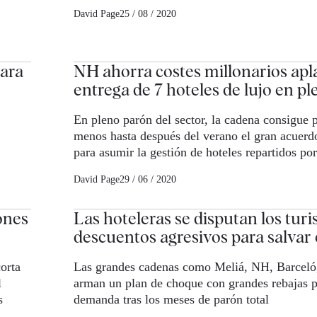
David Page
25 / 08 / 2020
ara
NH ahorra costes millonarios apl
entrega de 7 hoteles de lujo en ple
En pleno parón del sector, la cadena consigue p
menos hasta después del verano el gran acuerd
para asumir la gestión de hoteles repartidos po
David Page
29 / 06 / 2020
ones
Las hoteleras se disputan los turi
descuentos agresivos para salvar 
orta
Las grandes cadenas como Meliá, NH, Barceló,
l
arman un plan de choque con grandes rebajas p
s
demanda tras los meses de parón total