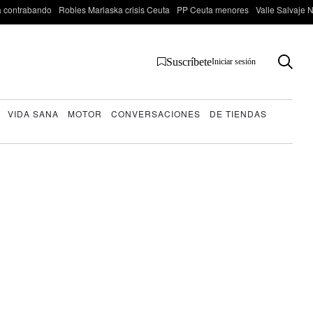
 contrabando
Robles Marlaska crisis Ceuta
PP Ceuta menores
Valle Salvaje N
Suscríbete
Iniciar sesión
VIDA SANA
MOTOR
CONVERSACIONES
DE TIENDAS