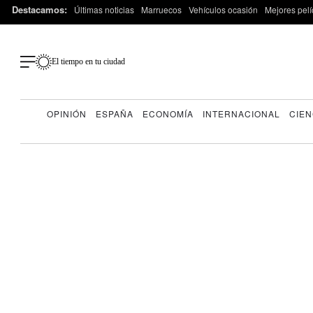
Destacamos:
Últimas noticias
Marruecos
Vehículos ocasión
Mejores pelí
El tiempo en tu ciudad
OPINIÓN
ESPAÑA
ECONOMÍA
INTERNACIONAL
CIEN