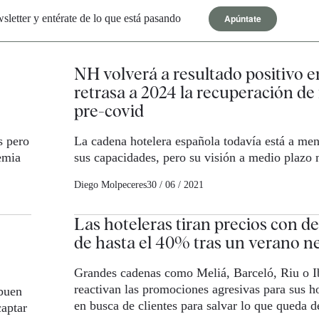
Apúntate
letter y entérate de lo que está pasando
NH volverá a resultado positivo en
retrasa a 2024 la recuperación de
pre-covid
s pero
La cadena hotelera española todavía está a me
emia
sus capacidades, pero su visión a medio plazo 
Diego Molpeceres
30 / 06 / 2021
Las hoteleras tiran precios con d
de hasta el 40% tras un verano n
Grandes cadenas como Meliá, Barceló, Riu o I
reactivan las promociones agresivas para sus h
buen
en busca de clientes para salvar lo que queda d
captar