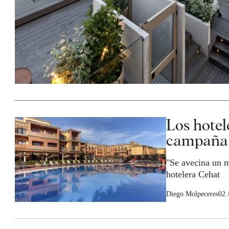
Los hotel
campaña d
"Se avecina un m
hotelera Cehat
Diego Molpeceres
02 