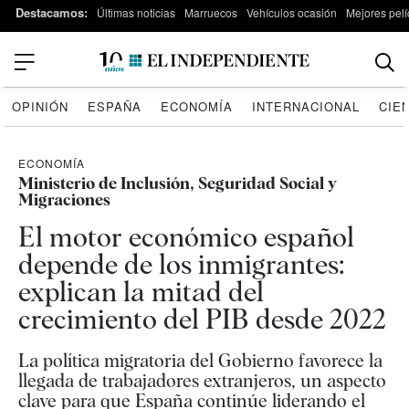
Destacamos:
Últimas noticias
Marruecos
Vehículos ocasión
Mejores pelí
OPINIÓN
ESPAÑA
ECONOMÍA
INTERNACIONAL
CIE
ECONOMÍA
Ministerio de Inclusión, Seguridad Social y
Migraciones
El motor económico español
depende de los inmigrantes:
explican la mitad del
crecimiento del PIB desde 2022
La política migratoria del Gobierno favorece la
llegada de trabajadores extranjeros, un aspecto
clave para que España continúe liderando el