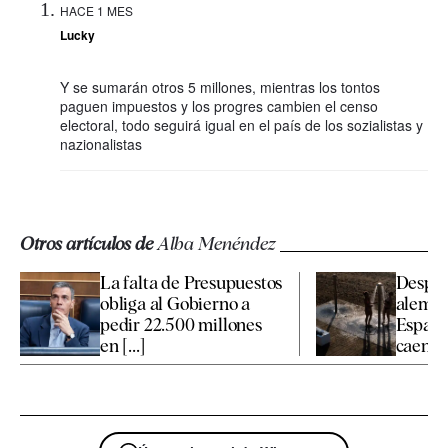
HACE 1 MES
Lucky
Y se sumarán otros 5 millones, mientras los tontos
paguen impuestos y los progres cambien el censo
electoral, todo seguirá igual en el país de los sozialistas y
nazionalistas
Otros artículos de
Alba Menéndez
La falta de Presupuestos
Desplo
obliga al Gobierno a
alemán:
pedir 22.500 millones
España
en [...]
caen [..