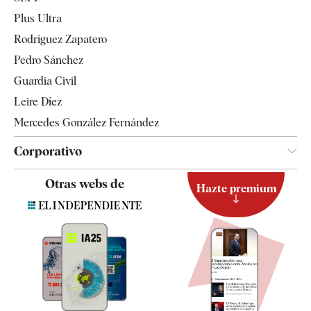
Internacional
Plus Ultra
Gente
Rodríguez Zapatero
Televisión
Pedro Sánchez
Tendencias
Guardia Civil
Leire Díez
Mercedes González Fernández
Corporativo
Contacto
Otras webs de
Hazte premium
Suscripción
Newsletter
Apps
Quiénes somos
Especificaciones