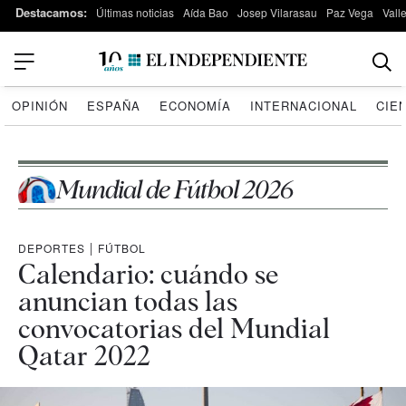
Destacamos:
Últimas noticias
Aída Bao
Josep Vilarasau
Paz Vega
Vall
OPINIÓN
ESPAÑA
ECONOMÍA
INTERNACIONAL
CIE
Mundial de Fútbol 2026
DEPORTES
|
FÚTBOL
Calendario: cuándo se
anuncian todas las
convocatorias del Mundial
Qatar 2022