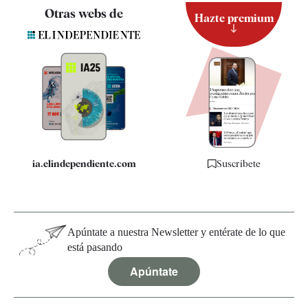
Contacto
Otras webs de
Hazte premium
Suscripción
Newsletter
Apps
Quiénes somos
Especificaciones
ia.elindependiente.com
Suscríbete
Apúntate a nuestra Newsletter y entérate de lo que
está pasando
Apúntate