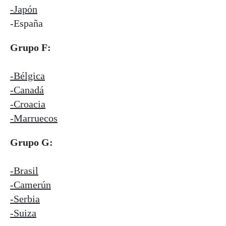
-Japón
-España
Grupo F:
-Bélgica
-Canadá
-Croacia
-Marruecos
Grupo G:
-Brasil
-Camerún
-Serbia
-Suiza